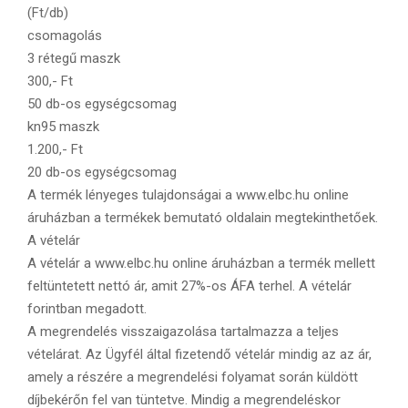
(Ft/db)
csomagolás
3 rétegű maszk
300,- Ft
50 db-os egységcsomag
kn95 maszk
1.200,- Ft
20 db-os egységcsomag
A termék lényeges tulajdonságai a www.elbc.hu online
áruházban a termékek bemutató oldalain megtekinthetőek.
A vételár
A vételár a www.elbc.hu online áruházban a termék mellett
feltüntetett nettó ár, amit 27%-os ÁFA terhel. A vételár
forintban megadott.
A megrendelés visszaigazolása tartalmazza a teljes
vételárat. Az Ügyfél által fizetendő vételár mindig az az ár,
amely a részére a megrendelési folyamat során küldött
díjbekérőn fel van tüntetve. Mindig a megrendeléskor