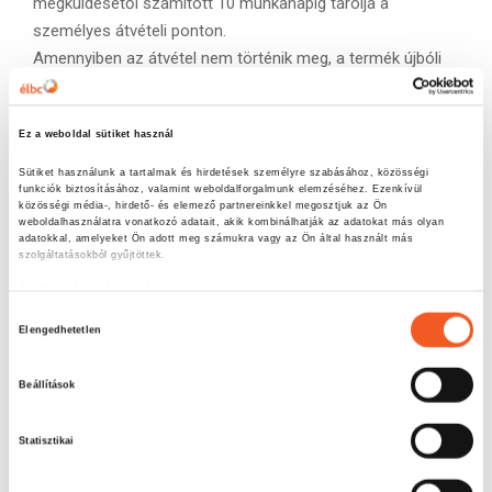
megküldésétől számított 10 munkanapig tárolja a
személyes átvételi ponton.
Amennyiben az átvétel nem történik meg, a termék újbóli
küldése kizárólag új megrendelés keretében lehetséges.
SZAVATOSSÁG
Ez a weboldal sütiket használ
A megrendelt termékekre vonatkozóan Szolgáltató a
hatályos jogszabályok szerint szavatosságot vállal.
Sütiket használunk a tartalmak és hirdetések személyre szabásához, közösségi 
funkciók biztosításához, valamint weboldalforgalmunk elemzéséhez. Ezenkívül 
A termékkel, a szerződés teljesítésével kapcsolatban az
közösségi média-, hirdető- és elemező partnereinkkel megosztjuk az Ön 
Ügyfél a Szolgáltató ügyfélszolgálatán – telefonon, e-
weboldalhasználatra vonatkozó adatait, akik kombinálhatják az adatokat más olyan 
adatokkal, amelyeket Ön adott meg számukra vagy az Ön által használt más 
mailen, postai úton, személyesen – tehet bejelentést, az
szolgáltatásokból gyűjtöttek.
alábbi tartalommal: vásárló neve, címe, e-mail címe, termék
Adatkezelési tájékoztató
megnevezése, vételár, vásárlás időpontja, hiba bejelentés
H
időpontja, hiba leírása, vásárló által érvényesíteni kívánt
Elengedhetetlen
o
szavatossági igény.
z
A bejelentéssel kapcsolatban a Szolgáltató legkésőbb 14
Beállítások
z
naptári napon belül nyilatkozik, ennek hiányában a
á
bejelentést, igényt indokoltnak tekintette.
Statisztikai
j
Fogyasztói jogvita esetén az Ügyfél a Szolgáltató
á