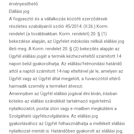
érvényesíthető.
Elállási jog
A fogyasztó és a vállalkozás közötti szerződések
részletes szabályairól szóló 45/2014. (II.26.) Korm.
rendelet (a továbbiakban: Korm. rendelet) 20. § (1)
bekezdése alapján, az Ügyfelet indokolás nélküli elállási jog
illeti meg. A Korm. rendelet 20. § (2) bekezdés alapján az
Ügyfél elállási jogát a termék kézhezvételtől számított 14
napon belül gyakorolhatja. Az elállási/felmondási határidő
attól a naptól számított 14 nap elteltével jár le, amelyen az
Ügyfél vagy az Ügyfél által megjelölt, a fuvarozótól eltérő
harmadik személy a terméket átveszi.
Amennyiben az Ügyfél elállási jogával élni kíván, írásban
köteles az elállási szándékát tartalmazó egyértelmű
nyilatkozatot, postai úton vagy e-mailben megküldeni a
Szolgáltató ügyfélszolgálatára. Az elállási jog
gyakorlásához az Ügyfél felhasználhatja a mellékelt elállási
nyilatkozat-mintát is. Határidőben gyakorolt az elállási jog,