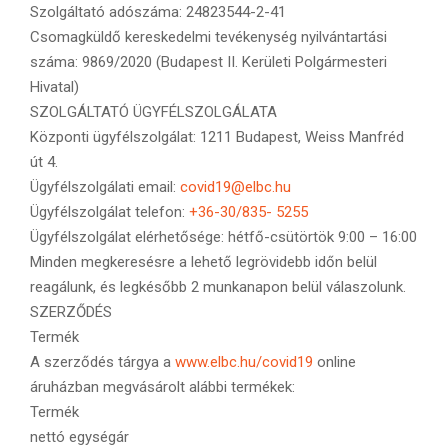
Szolgáltató adószáma: 24823544-2-41
Csomagküldő kereskedelmi tevékenység nyilvántartási
száma: 9869/2020 (Budapest II. Kerületi Polgármesteri
Hivatal)
SZOLGÁLTATÓ ÜGYFÉLSZOLGÁLATA
Központi ügyfélszolgálat: 1211 Budapest, Weiss Manfréd
út 4.
Ügyfélszolgálati email:
covid19@elbc.hu
Ügyfélszolgálat telefon:
+36-30/835- 5255
Ügyfélszolgálat elérhetősége: hétfő-csütörtök 9:00 – 16:00
Minden megkeresésre a lehető legrövidebb időn belül
reagálunk, és legkésőbb 2 munkanapon belül válaszolunk.
SZERZŐDÉS
Termék
A szerződés tárgya a
www.elbc.hu/covid19
online
áruházban megvásárolt alábbi termékek:
Termék
nettó egységár