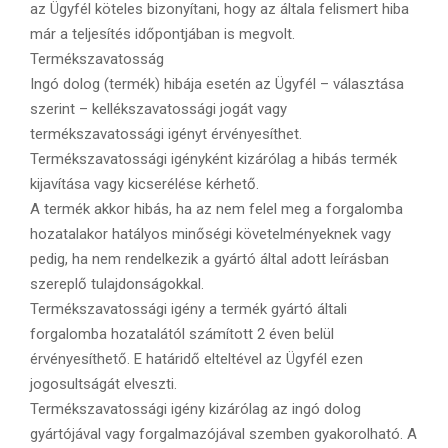
az Ügyfél köteles bizonyítani, hogy az általa felismert hiba
már a teljesítés időpontjában is megvolt.
Termékszavatosság
Ingó dolog (termék) hibája esetén az Ügyfél – választása
szerint – kellékszavatossági jogát vagy
termékszavatossági igényt érvényesíthet.
Termékszavatossági igényként kizárólag a hibás termék
kijavítása vagy kicserélése kérhető.
A termék akkor hibás, ha az nem felel meg a forgalomba
hozatalakor hatályos minőségi követelményeknek vagy
pedig, ha nem rendelkezik a gyártó által adott leírásban
szereplő tulajdonságokkal.
Termékszavatossági igény a termék gyártó általi
forgalomba hozatalától számított 2 éven belül
érvényesíthető. E határidő elteltével az Ügyfél ezen
jogosultságát elveszti.
Termékszavatossági igény kizárólag az ingó dolog
gyártójával vagy forgalmazójával szemben gyakorolható. A