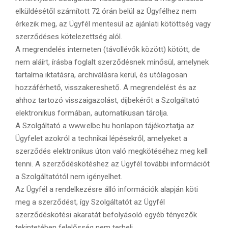
elküldésétől számított 72 órán belül az Ügyfélhez nem
érkezik meg, az Ügyfél mentesül az ajánlati kötöttség vagy
szerződéses kötelezettség alól.
A megrendelés interneten (távollévők között) kötött, de
nem aláírt, írásba foglalt szerződésnek minősül, amelynek
tartalma iktatásra, archiválásra kerül, és utólagosan
hozzáférhető, visszakereshető. A megrendelést és az
ahhoz tartozó visszaigazolást, díjbekérőt a Szolgáltató
elektronikus formában, automatikusan tárolja.
A Szolgáltató a www.elbc.hu honlapon tájékoztatja az
Ügyfelet azokról a technikai lépésekről, amelyeket a
szerződés elektronikus úton való megkötéséhez meg kell
tenni. A szerződéskötéshez az Ügyfél további információt
a Szolgáltatótól nem igényelhet.
Az Ügyfél a rendelkezésre álló információk alapján köti
meg a szerződést, így Szolgáltatót az Ügyfél
szerződéskötési akaratát befolyásoló egyéb tényezők
tekintetében felelősség nem terheli.