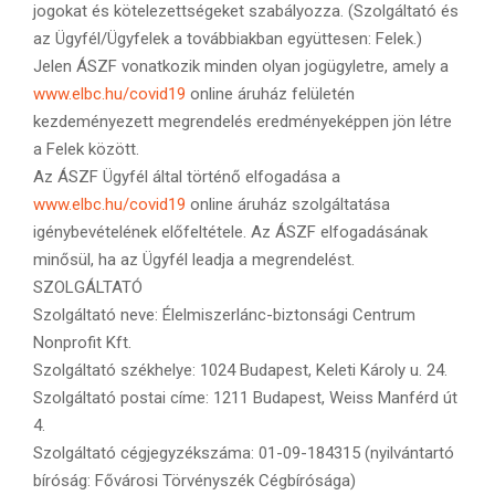
jogokat és kötelezettségeket szabályozza. (Szolgáltató és
az Ügyfél/Ügyfelek a továbbiakban együttesen: Felek.)
Jelen ÁSZF vonatkozik minden olyan jogügyletre, amely a
www.elbc.hu/covid19
online áruház felületén
kezdeményezett megrendelés eredményeképpen jön létre
a Felek között.
Az ÁSZF Ügyfél által történő elfogadása a
www.elbc.hu/covid19
online áruház szolgáltatása
igénybevételének előfeltétele. Az ÁSZF elfogadásának
minősül, ha az Ügyfél leadja a megrendelést.
SZOLGÁLTATÓ
Szolgáltató neve: Élelmiszerlánc-biztonsági Centrum
Nonprofit Kft.
Szolgáltató székhelye: 1024 Budapest, Keleti Károly u. 24.
Szolgáltató postai címe: 1211 Budapest, Weiss Manférd út
4.
Szolgáltató cégjegyzékszáma: 01-09-184315 (nyilvántartó
bíróság: Fővárosi Törvényszék Cégbírósága)