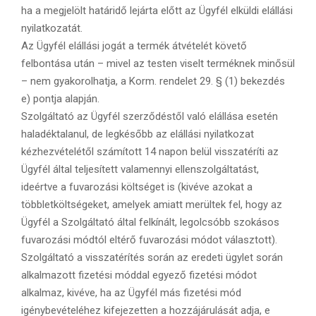
ha a megjelölt határidő lejárta előtt az Ügyfél elküldi elállási
nyilatkozatát.
Az Ügyfél elállási jogát a termék átvételét követő
felbontása után – mivel az testen viselt terméknek minősül
– nem gyakorolhatja, a Korm. rendelet 29. § (1) bekezdés
e) pontja alapján.
Szolgáltató az Ügyfél szerződéstől való elállása esetén
haladéktalanul, de legkésőbb az elállási nyilatkozat
kézhezvételétől számított 14 napon belül visszatéríti az
Ügyfél által teljesített valamennyi ellenszolgáltatást,
ideértve a fuvarozási költséget is (kivéve azokat a
többletköltségeket, amelyek amiatt merültek fel, hogy az
Ügyfél a Szolgáltató által felkínált, legolcsóbb szokásos
fuvarozási módtól eltérő fuvarozási módot választott).
Szolgáltató a visszatérítés során az eredeti ügylet során
alkalmazott fizetési móddal egyező fizetési módot
alkalmaz, kivéve, ha az Ügyfél más fizetési mód
igénybevételéhez kifejezetten a hozzájárulását adja, e