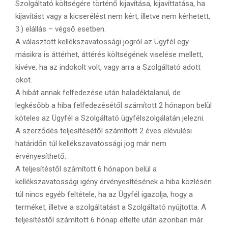
Szolgáltató költségére történő kijavítása, kijavíttatása, ha
kijavítást vagy a kicserélést nem kért, illetve nem kérhetett,
3.) elállás – végső esetben.
A választott kellékszavatossági jogról az Ügyfél egy
másikra is áttérhet, áttérés költségének viselése mellett,
kivéve, ha az indokolt volt, vagy arra a Szolgáltató adott
okot.
A hibát annak felfedezése után haladéktalanul, de
legkésőbb a hiba felfedezésétől számított 2 hónapon belül
köteles az Ügyfél a Szolgáltató ügyfélszolgálatán jelezni.
A szerződés teljesítésétől számított 2 éves elévülési
határidőn túl kellékszavatossági jog már nem
érvényesíthető.
A teljesítéstől számított 6 hónapon belül a
kellékszavatossági igény érvényesítésének a hiba közlésén
túl nincs egyéb feltétele, ha az Ügyfél igazolja, hogy a
terméket, illetve a szolgáltatást a Szolgáltató nyújtotta. A
teljesítéstől számított 6 hónap eltelte után azonban már