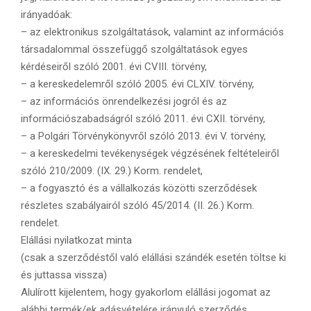
irányadóak:
– az elektronikus szolgáltatások, valamint az információs
társadalommal összefüggő szolgáltatások egyes
kérdéseiről szóló 2001. évi CVIII. törvény,
– a kereskedelemről szóló 2005. évi CLXIV. törvény,
– az információs önrendelkezési jogról és az
információszabadságról szóló 2011. évi CXII. törvény,
– a Polgári Törvénykönyvről szóló 2013. évi V. törvény,
– a kereskedelmi tevékenységek végzésének feltételeiről
szóló 210/2009. (IX. 29.) Korm. rendelet,
– a fogyasztó és a vállalkozás közötti szerződések
részletes szabályairól szóló 45/2014. (II. 26.) Korm.
rendelet.
Elállási nyilatkozat minta
(csak a szerződéstől való elállási szándék esetén töltse ki
és juttassa vissza)
Alulírott kijelentem, hogy gyakorlom elállási jogomat az
alábbi termék/ek adásvételére irányuló szerződés