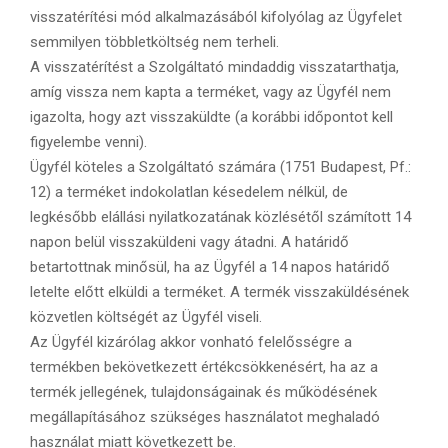
visszatérítési mód alkalmazásából kifolyólag az Ügyfelet
semmilyen többletköltség nem terheli.
A visszatérítést a Szolgáltató mindaddig visszatarthatja,
amíg vissza nem kapta a terméket, vagy az Ügyfél nem
igazolta, hogy azt visszaküldte (a korábbi időpontot kell
figyelembe venni).
Ügyfél köteles a Szolgáltató számára (1751 Budapest, Pf.:
12) a terméket indokolatlan késedelem nélkül, de
legkésőbb elállási nyilatkozatának közlésétől számított 14
napon belül visszaküldeni vagy átadni. A határidő
betartottnak minősül, ha az Ügyfél a 14 napos határidő
letelte előtt elküldi a terméket. A termék visszaküldésének
közvetlen költségét az Ügyfél viseli.
Az Ügyfél kizárólag akkor vonható felelősségre a
termékben bekövetkezett értékcsökkenésért, ha az a
termék jellegének, tulajdonságainak és működésének
megállapításához szükséges használatot meghaladó
használat miatt következett be.