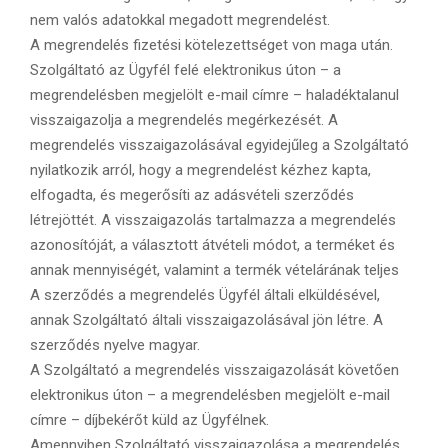
nem valós adatokkal megadott megrendelést.
A megrendelés fizetési kötelezettséget von maga után.
Szolgáltató az Ügyfél felé elektronikus úton – a
megrendelésben megjelölt e-mail címre – haladéktalanul
visszaigazolja a megrendelés megérkezését. A
megrendelés visszaigazolásával egyidejűleg a Szolgáltató
nyilatkozik arról, hogy a megrendelést kézhez kapta,
elfogadta, és megerősíti az adásvételi szerződés
létrejöttét. A visszaigazolás tartalmazza a megrendelés
azonosítóját, a választott átvételi módot, a terméket és
annak mennyiségét, valamint a termék vételárának teljes
A szerződés a megrendelés Ügyfél általi elküldésével,
annak Szolgáltató általi visszaigazolásával jön létre. A
szerződés nyelve magyar.
A Szolgáltató a megrendelés visszaigazolását követően
elektronikus úton – a megrendelésben megjelölt e-mail
címre – díjbekérőt küld az Ügyfélnek.
Amennyiben Szolgáltató visszaigazolása a megrendelés