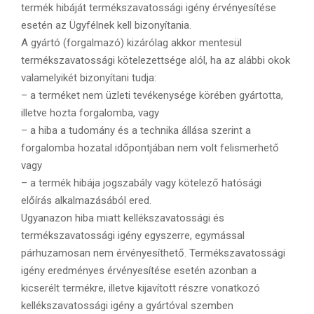
termék hibáját termékszavatossági igény érvényesítése
esetén az Ügyfélnek kell bizonyítania.
A gyártó (forgalmazó) kizárólag akkor mentesül
termékszavatossági kötelezettsége alól, ha az alábbi okok
valamelyikét bizonyítani tudja:
– a terméket nem üzleti tevékenysége körében gyártotta,
illetve hozta forgalomba, vagy
– a hiba a tudomány és a technika állása szerint a
forgalomba hozatal időpontjában nem volt felismerhető
vagy
– a termék hibája jogszabály vagy kötelező hatósági
előírás alkalmazásából ered.
Ugyanazon hiba miatt kellékszavatossági és
termékszavatossági igény egyszerre, egymással
párhuzamosan nem érvényesíthető. Termékszavatossági
igény eredményes érvényesítése esetén azonban a
kicserélt termékre, illetve kijavított részre vonatkozó
kellékszavatossági igény a gyártóval szemben