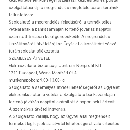
kézbesítésének költségei (szállítási, kézbesítési és postai
szolgáltatási díj) a megrendelés megtétele során kerülnek
feltüntetésre.
Szolgáltató a megrendelés feladásáról a termék teljes
vételárának a bankszámláján történő jóváírás napjától
számított 5 napon belül gondoskodik. A megrendelés
kiszállításáról, átvételéről az Ügyfelet a kiszállítást végző
futárszolgálat tájékoztatja.
SZEMÉLYES ÁTVÉTEL
Élelmiszerlánc-biztonsági Centrum Nonprofit Kft.
1211 Budapest, Weiss Manfréd út 4.
munkanapokon: 9.00-13.00-ig
Szolgáltató a személyes átvétel lehetőségéről az Ügyfelet
elektronikus úton a vételár a Szolgáltató bankszámláján
történő jóváírás napjától számított 5 napon belül értesíti.
A személyes átvétel ingyenes.
A Szolgáltató vállalja, hogy az Ügyfél által megrendelt
terméket legfeljebb az átvétel lehetőségéről való értesítés