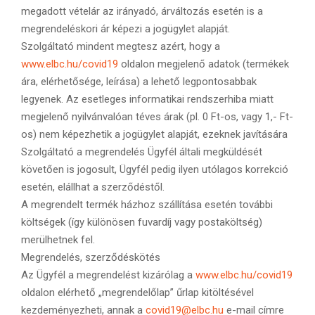
megadott vételár az irányadó, árváltozás esetén is a
megrendeléskori ár képezi a jogügylet alapját.
Szolgáltató mindent megtesz azért, hogy a
www.elbc.hu/covid19
oldalon megjelenő adatok (termékek
ára, elérhetősége, leírása) a lehető legpontosabbak
legyenek. Az esetleges informatikai rendszerhiba miatt
megjelenő nyilvánvalóan téves árak (pl. 0 Ft-os, vagy 1,- Ft-
os) nem képezhetik a jogügylet alapját, ezeknek javítására
Szolgáltató a megrendelés Ügyfél általi megküldését
követően is jogosult, Ügyfél pedig ilyen utólagos korrekció
esetén, elállhat a szerződéstől.
A megrendelt termék házhoz szállítása esetén további
költségek (így különösen fuvardíj vagy postaköltség)
merülhetnek fel.
Megrendelés, szerződéskötés
Az Ügyfél a megrendelést kizárólag a
www.elbc.hu/covid19
oldalon elérhető „megrendelőlap” űrlap kitöltésével
kezdeményezheti, annak a
covid19@elbc.hu
e-mail címre