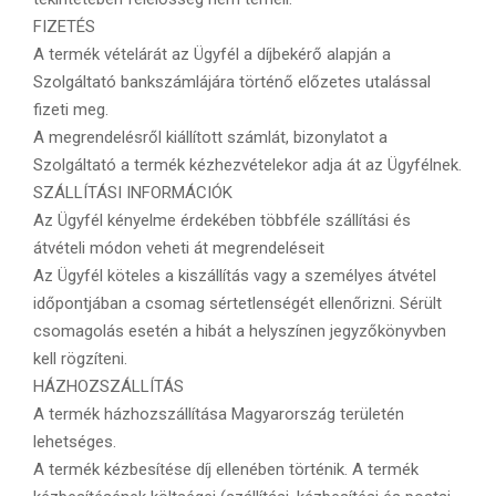
FIZETÉS
A termék vételárát az Ügyfél a díjbekérő alapján a
Szolgáltató bankszámlájára történő előzetes utalással
fizeti meg.
A megrendelésről kiállított számlát, bizonylatot a
Szolgáltató a termék kézhezvételekor adja át az Ügyfélnek.
SZÁLLÍTÁSI INFORMÁCIÓK
Az Ügyfél kényelme érdekében többféle szállítási és
átvételi módon veheti át megrendeléseit
Az Ügyfél köteles a kiszállítás vagy a személyes átvétel
időpontjában a csomag sértetlenségét ellenőrizni. Sérült
csomagolás esetén a hibát a helyszínen jegyzőkönyvben
kell rögzíteni.
HÁZHOZSZÁLLÍTÁS
A termék házhozszállítása Magyarország területén
lehetséges.
A termék kézbesítése díj ellenében történik. A termék