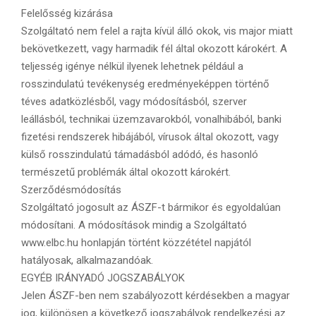
Felelősség kizárása
Szolgáltató nem felel a rajta kívül álló okok, vis major miatt
bekövetkezett, vagy harmadik fél által okozott károkért. A
teljesség igénye nélkül ilyenek lehetnek például a
rosszindulatú tevékenység eredményeképpen történő
téves adatközlésből, vagy módosításból, szerver
leállásból, technikai üzemzavarokból, vonalhibából, banki
fizetési rendszerek hibájából, vírusok által okozott, vagy
külső rosszindulatú támadásból adódó, és hasonló
természetű problémák által okozott károkért.
Szerződésmódosítás
Szolgáltató jogosult az ÁSZF-t bármikor és egyoldalúan
módosítani. A módosítások mindig a Szolgáltató
www.elbc.hu honlapján történt közzététel napjától
hatályosak, alkalmazandóak.
EGYÉB IRÁNYADÓ JOGSZABÁLYOK
Jelen ÁSZF-ben nem szabályozott kérdésekben a magyar
jog, különösen a következő jogszabályok rendelkezési az