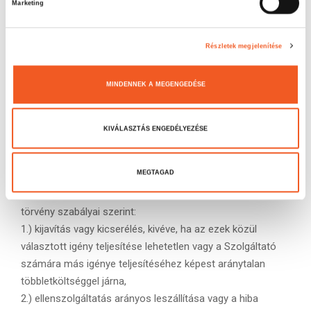
székhelye szerint illetékes, Budapesti Békéltető
Marketing
r
Testülethez fordulhat:
u
Budapesti Békéltető Testület
l
Részletek megjelenítése
székhelye: 1016 Budapest, Krisztina krt. 99.
á
levelezési cím: 1253 Budapest, Pf.: 10
s
MINDENNEK A MEGENGEDÉSE
e-mail:
bekelteto.testulet@bkik.hu
k
i
telefon: +36-1/488-2131
v
fax: + 36-1/488-2186
KIVÁLASZTÁS ENGEDÉLYEZÉSE
á
Kellékszavatosság
l
Hibás teljesítése esetén az Ügyfél a Szolgáltatóval
a
MEGTAGAD
szemben az alábbi kellékszavatossági igényeket
s
érvényesítheti, a Polgári Törvénykönyvről szóló 2013. évi V.
z
törvény szabályai szerint:
t
1.) kijavítás vagy kicserélés, kivéve, ha az ezek közül
á
választott igény teljesítése lehetetlen vagy a Szolgáltató
s
számára más igénye teljesítéséhez képest aránytalan
a
többletköltséggel járna,
2.) ellenszolgáltatás arányos leszállítása vagy a hiba