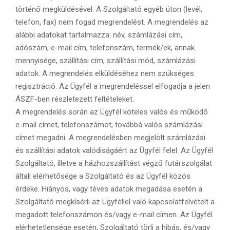
történő megküldésével. A Szolgáltató egyéb úton (levél,
telefon, fax) nem fogad megrendelést. A megrendelés az
alábbi adatokat tartalmazza: név, számlázási cím,
adószám, e-mail cím, telefonszám, termék/ek, annak
mennyisége, szállítási cím, szállítási mód, számlázási
adatok. A megrendelés elküldéséhez nem szükséges
regisztráció. Az Ügyfél a megrendeléssel elfogadja a jelen
ÁSZF-ben részletezett feltételeket.
A megrendelés során az Ügyfél köteles valós és működő
e-mail címet, telefonszámot, továbbá valós számlázási
címet megadni. A megrendelésben megjelölt számlázási
és szállítási adatok valódiságáért az Ügyfél felel. Az Ügyfél
Szolgáltató, illetve a házhozszállítást végző futárszolgálat
általi elérhetősége a Szolgáltató és az Ügyfél közös
érdeke. Hiányos, vagy téves adatok megadása esetén a
Szolgáltató megkísérli az Ügyféllel való kapcsolatfelvételt a
megadott telefonszámon és/vagy e-mail címen. Az Ügyfél
elérhetetlensége esetén, Szolgáltató törli a hibás, és/vagy