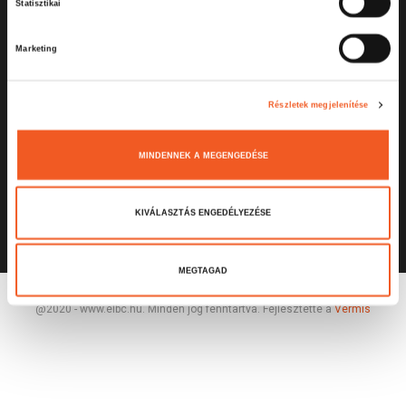
Statisztikai
j
á
Marketing
r
u
l
Részletek megjelenítése
á
s
MINDENNEK A MEGENGEDÉSE
k
i
v
KIVÁLASZTÁS ENGEDÉLYEZÉSE
á
l
a
MEGTAGAD
s
@2020 - www.elbc.hu. Minden jog fenntartva. Fejlesztette a
Vermis
z
t
á
s
a