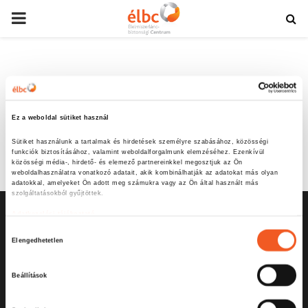
PRIMARY
MENU
Nyitóoldal
Fiókom
Fiókom
Ez a weboldal sütiket használ
[woocommerce_my_account]
Sütiket használunk a tartalmak és hirdetések személyre szabásához, közösségi 
funkciók biztosításához, valamint weboldalforgalmunk elemzéséhez. Ezenkívül 
közösségi média-, hirdető- és elemező partnereinkkel megosztjuk az Ön 
weboldalhasználatra vonatkozó adatait, akik kombinálhatják az adatokat más olyan 
adatokkal, amelyeket Ön adott meg számukra vagy az Ön által használt más 
szolgáltatásokból gyűjtöttek.
Adatkezelési tájékoztató
H
Elengedhetetlen
o
z
Beállítások
z
á